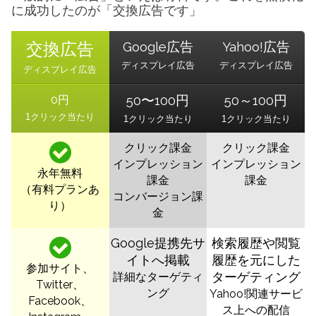
に成功したのが「交換広告です」
交換広告
Google広告
Yahoo!広告
ディスプレイ広告
ディスプレイ広告
ディスプレイ広告
50〜100円
50～100円
0円
1クリック当たり
1クリック当たり
1クリック当たり
クリック課金
クリック課金
インプレッション
インプレッション
永年無料
課金
課金
（有料プランあ
コンバージョン課
り）
金
Google提携先サ
検索履歴や閲覧
イトへ掲載
履歴を元にした
参加サイト、
ターゲティング
詳細なターゲティ
Twitter、
ング
Yahoo!関連サービ
Facebook、
ス上への配信