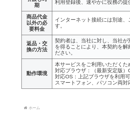
利用登録後、速やかに役務の提
期
商品代金
インターネット接続には別途、
以外の必
す。
要料金
契約者は、当社に対し、当社が
返品・交
を得ることにより、本契約を解
換の方法
ださい。
本サービスをご利用いただくた
対応ブラウザ：（最新安定版）Chrom
動作環境
対応OS：上記ブラウザを利用可
スマートフォン、パソコン両対
ホーム