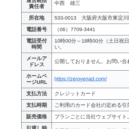
運営統括
中西 雄三
責任者
所在地
533-0013 大阪府大阪市東淀川区
電話番号
（06）7709-3441
電話受付
10時00分～18時00分（土
時間
い。
メールア
公開しておりません。お問い合
ドレス
ホームペ
https://zeroyenad.com/
ージURL
支払方法
クレジットカード
支払時期
ご利用のカード会社の定める引
販売価格
プランごとに当社ウェブサイト
引渡し時