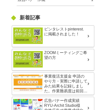
新着記事
ピンタレストpinterest.
に掲載されました！
ZOOMミーティングご希
望の方
事業復活支援金 申請の
やり方・実際に申請して
みた結果を記録しまし
た。作業難易度は前回よ
り5倍！上がっていま
広告バナー作成実績
す！！
RYU-Archit Studio様