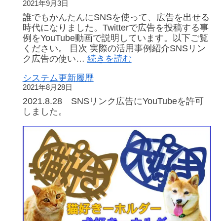
ー
2021年9月3日
ト
誰でもかんたんにSNSを使って、広告を出せる
さ
時代になりました。Twitterで広告を投稿する事
れ
例をYouTube動画で説明しています。以下ご覧
て
ください。 目次 実際の活用事例紹介SNSリン
も
:
ク広告の使い…
続きを読む
使
【広
え
システム更新履歴
告
る
2021年8月28日
交
無
換】
2021.8.28 SNSリンク広告にYouTubeを許可
料
5
しました。
宣
分
伝
で
方
で
法
き
る
ス
マ
ー
ト
フ