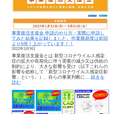
事業復活支援金 申請のやり方・実際に申請し
てみた結果を記録しました。作業難易度は前回
より5倍！上がっています！！
2022年3月9日
事業復活支援金とは 新型コロナウイルス感染
症の拡大や長期化に伴う需要の減少又は供給の
制約により、大きな影響を受け（以下これらの
影響を総称して「新型コロナウイルス感染症影
響」という。）、自らの事業判断に…
続きを
:
読む
事
業
復
活
支