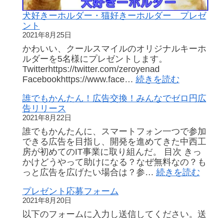
ォ
ン
犬好きーホルダー・猫好きーホルダー プレゼ
で
ント
SNS
2021年8月25日
広
かわいい、クールスマイルのオリジナルキーホ
告
ルダーを5名様にプレゼントします。
投
Twitterhttps://twitter.com/zeroyenad
稿
:
Facebookhttps://www.face…
続きを読む
の
犬
仕
誰でもかんたん！広告交換！みんなでゼロ円広
好
方・
告リリース
き
無
2021年8月22日
ー
料
ホ
誰でもかんたんに、スマートフォン一つで参加
宣
ル
できる広告を目指し、開発を進めてきた中西工
伝
ダ
房が初めてのIT事業に取り組んだ。 目次 きっ
（SNS
ー・
かけどうやって助けになる？なぜ無料なの？も
リ
猫
:
っと広告を広げたい場合は？参…
続きを読む
ン
好
誰
ク
プレゼント応募フォーム
き
で
広
2021年8月20日
ー
も
告）
ホ
か
以下のフォームに入力し送信してください。送