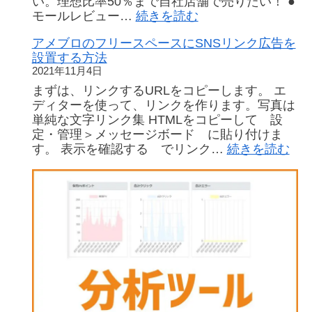
い。理想比率50％まで自社店舗で売りたい！ ●
:
モールレビュー…
続きを読む
大
アメブロのフリースペースにSNSリンク広告を
手
設置する方法
ネ
2021年11月4日
ッ
ト
まずは、リンクするURLをコピーします。 エ
モ
ディターを使って、リンクを作ります。写真は
ー
単純な文字リンク集 HTMLをコピーして 設
ル
定・管理＞メッセージボード に貼り付けま
と
:
す。 表示を確認する でリンク…
続きを読む
比
ア
べ、
メ
BASE
ブ
の
ロ
集
の
客
フ
力
リ
に
ー
お
ス
悩
ペ
み
ー