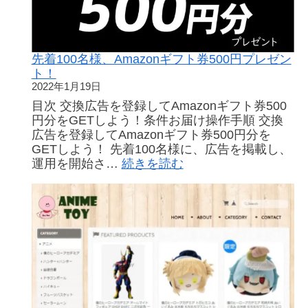
す！！
無
「交
料
換
の
広
広
告」
先着100名様、Amazonギフト券500円プレゼン
告
の
ト！
の
ご
2022年1月19日
力
紹
目次 交換広告を登録してAmazonギフト券500
だ！
介
円分をGETしよう！条件お届け操作手順 交換
広
広告を登録してAmazonギフト券500円分を
告
GETしよう！ 先着100名様に、広告を掲載し、
費
:
運用を開始さ…
続きを読む
0
先
円
着
の
100
理
名
由
様、
と
Amazon
は？
ギ
フ
ト
券