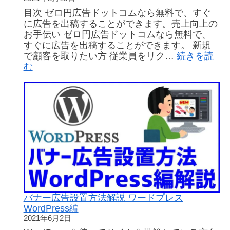
目次 ゼロ円広告ドットコムなら無料で、すぐ
に広告を出稿することができます。売上向上の
お手伝い ゼロ円広告ドットコムなら無料で、
すぐに広告を出稿することができます。 新規
で顧客を取りたい方 従業員をリク…
続きを読
:
む
無
料
の
サ
ロ
ン
広
告
掲
載
な
ら、
バナー広告設置方法解説 ワードプレス
ゼ
WordPress編
ロ
2021年6月2日
円