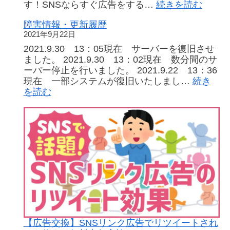
:
す！SNSならすぐ広告をする…
続きを読む
ダ
ク
ー
障害情報・更新履歴
ラ
全
2021年9月22日
ウ
員
ド
2021.9.30 13：05現在 サーバーを復旧させ
プ
フ
ました。 2021.9.30 13：02現在 数分間のサ
レ
ァ
ーバー停止を行いました。 2021.9.22 13：36
ゼ
ン
現在 一部システムが復旧いたしまし…
続き
ン
デ
:
を読む
ト
ィ
障
（か
ン
害
ん
グ
情
た
挑
報・
ん
戦
更
版）
者
新
所
を
履
要
支
歴
時
え
間
た
６
い！
分
集
【広告交換】SNSリンク広告でリツイートされ