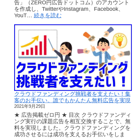
告」（ZERO円広告ドットコム）のアカウント
説
を作成し、TwitterやInstagram、Facebook、
:
YouT…
続きを読む
Twitter、
Instagram
に
広
告
投
稿
し
て
も
ら
お
クラウドファンディング挑戦者を支えたい！集
う！
客のお手伝い。誰でもかんたん無料広告を実現
犬・
2021年9月29日
猫
★ 広告掲載ゼロ円 ★ 目次 クラウドファンディ
キ
ング実行の課題広告を相互交換することで、無
ー
料を実現しました。クラウドファンディングを
ホ
成功させるには成功を支えるお手伝いをしま
ル