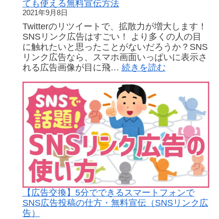
客
ても使える無料宣伝方法
の
2021年9月8日
お
Twitterのリツイートで、拡散力が増大します！
手
SNSリンク広告はすごい！ より多くの人の目
伝
に触れたいと思ったことがないだろうか？SNS
い。
リンク広告なら、スマホ画面いっぱいに表示さ
誰
:
れる広告画像が目に飛…
続きを読む
で
【広
も
告
か
交
ん
換】
た
SNS
ん
リ
無
ン
料
ク
広
広
告
告
を
で
実
リ
【広告交換】5分でできるスマートフォンで
現
ツ
SNS広告投稿の仕方・無料宣伝（SNSリンク広
イ
告）