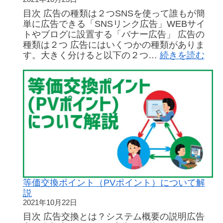
目次 広告の種類は２つSNSを使って誰もが簡
単に広告できる「SNSリンク広告」WEBサイ
トやブログに設置する「バナー広告」 広告の
種類は２つ 広告にはいくつかの種類がありま
:
す。大きく分けると以下の２つ…
続きを読む
広
告
の
種
類
等価交換ポイント（PVポイント）について解
説
2021年10月22日
目次 広告交換とは？システム概要の説明広告