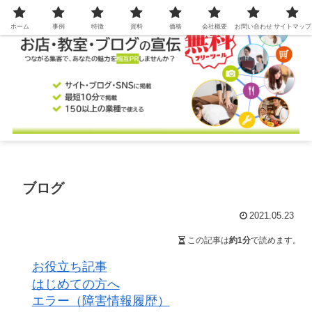
ホーム
事例
特徴
資料
価格
会社概要
お問い合わせ
サイトマップ
ブログ
2021.05.23
この記事は
約1分
で読めます。
お役立ち記事
はじめての方へ
エラー（障害情報履歴）