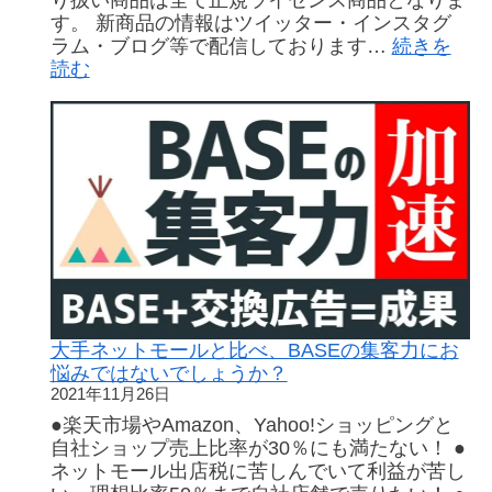
り扱い商品は全て正規ライセンス商品となりま
す。 新商品の情報はツイッター・インスタグ
ラム・ブログ等で配信しております…
続きを
:
読む
【活
用
事
例
紹
介】
ANIME
TOY（ア
ニ
メ
ト
イ）
大手ネットモールと比べ、BASEの集客力にお
BASE
悩みではないでしょうか？
店
2021年11月26日
●楽天市場やAmazon、Yahoo!ショッピングと
自社ショップ売上比率が30％にも満たない！ ●
ネットモール出店税に苦しんでいて利益が苦し