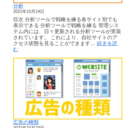
で
ス
分析
は
に
2021年10月24日
な
SN
目次 分析ツールで戦略を練る各サイト別でも
い
リ
表示できる 分析ツールで戦略を練る 管理シス
で
ン
テム内には、日々更新される分析ツールが実装
し
ク
されています。 これにより、自社サイトのア
ょ
広
クセス状態を見ることができます…
続きを読
う
告
:
む
か？
を
分
設
析
置
す
る
方
法
広告の種類
2021年10月23日