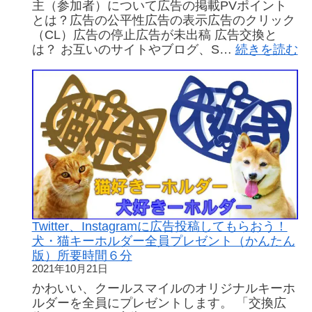
主（参加者）について広告の掲載PVポイント
とは？広告の公平性広告の表示広告のクリック
（CL）広告の停止広告が未出稿 広告交換と
:
は？ お互いのサイトやブログ、S…
続きを読む
等
価
交
換
ポ
イ
ン
ト
（
ポ
イ
ン
Twitter、Instagramに広告投稿してもらおう！
ト
犬・猫キーホルダー全員プレゼント（かんたん
に
版）所要時間６分
つ
2021年10月21日
い
かわいい、クールスマイルのオリジナルキーホ
て
ルダーを全員にプレゼントします。 「交換広
解