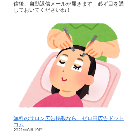
ル
ん
信後、自動返信メールが届きます。必ず目を通
ダ
た
しておいてくださいね！
ー
ん！
プ
広
レ
告
ゼ
交
ン
換！
ト
み
ん
な
で
ゼ
ロ
円
広
告
リ
リ
ー
無料のサロン広告掲載なら、ゼロ円広告ドット
ス
コム
2021年8月19日