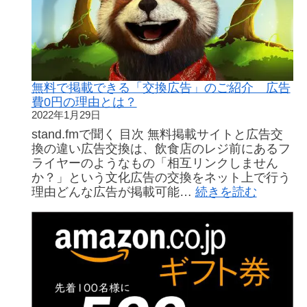
作
ま
成
し
実
た。
績
作
RYU-
業
Archit
難
無料で掲載できる「交換広告」のご紹介 広告
Studio
易
費0円の理由とは？
様
度
2022年1月29日
交
は
換
stand.fmで聞く 目次 無料掲載サイトと広告交
前
広
換の違い広告交換は、飲食店のレジ前にあるフ
回
告
ライヤーのようなもの「相互リンクしません
よ
で
か？」という文化広告の交換をネット上で行う
り
営
:
理由どんな広告が掲載可能…
続きを読む
5
業
無
倍！
成
料
上
績
で
が
向
掲
っ
上！
載
て
こ
で
い
れ
き
ま
が
る