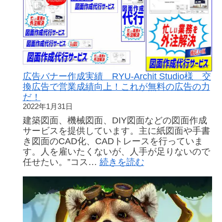
援
金 申
請
の
や
り
方・
実
広告バナー作成実績 RYU-Archit Studio様 交
際
換広告で営業成績向上！これが無料の広告の力
に
だ！
申
2022年1月31日
請
建築図面、機械図面、DIY図面などの図面作成
し
サービスを提供しています。主に紙図面や手書
て
き図面のCAD化、CADトレースを行っていま
み
す。人を雇いたくないが、人手が足りないので
た
:
任せたい。”コス…
続きを読む
結
広
果
告
を
バ
記
ナ
録
ー
し